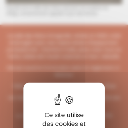
Façade de la salle des fêtes donnant sur la place du
village, anciennement appelé Foyer des Ruraux.
La salle des fêtes d’Angeville, refaite en 2020, a été
aménagée avec une cuisine dotée d’équipement
professionnel : chambre froide, piano avec fours et
hotte, tables de travail roulantes et lave-vaisselle.
Elle est ouverte à la location selon le règlement ci-
dessous.
Télécharger le règlement de la salle des fêtes
Les réservations se font uniquement en mairie aux
heures d'ouvertures :
Ce site utilise
Le Lundi : de 09h00 à 12h00 de 14h00 à 17h15
Le Mardi : de 09h00 à 12h00
des cookies et