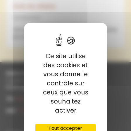
Avis du Maire
02/08/2024
Cet avis a été distribué dans toutes les boites
aux lettres de la commune.
Ce site utilise
des cookies et
Mairie d'Angeville
vous donne le
1 route de Castelsarrasin
contrôle sur
82210 Angeville
ceux que vous
Tél
:
05 63 94 82 33
souhaitez
activer
Mail
:
mairie@angeville82.fr
Tout accepter